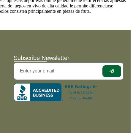
ta apuestas deportivas online generalmente le ofrecerá las apuestas
rta de juegos en vivo de alta calidad le permite diferenciarse
bolos consisten principalmente en piezas de fruta.
Subscribe Newsletter