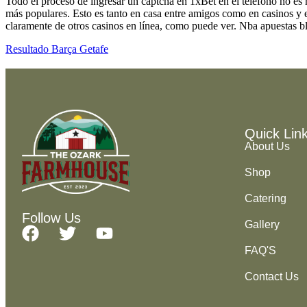
Todo el proceso de ingresar un captcha en 1xBet en el teléfono no es 
más populares. Esto es tanto en casa entre amigos como en casinos y en
claramente de otros casinos en línea, como puede ver. Nba apuestas blo
Resultado Barça Getafe
Quick Lin
About Us
Shop
Catering
Follow Us
Gallery
FAQ'S
Contact Us