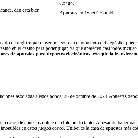
Congo.
lcance, dan está bien
Apuestas en 1xbet Colombia.
ario de registro para insertarla solo en el momento del depósito, puede 
sino en el casino para poder jugar, ya que aparecen casi todos incluso 
ores de apuestas para deportes electrónicos, excepto la transferen
diciones asociadas a estos bonos, 26 de octubre de 2023-Apuestas depor
, a casas de apuestas online en chile por lo tanto. A pesar de haber nac
imbatibles en estos juegos cortos, Unibet es la casa de apuestas más co