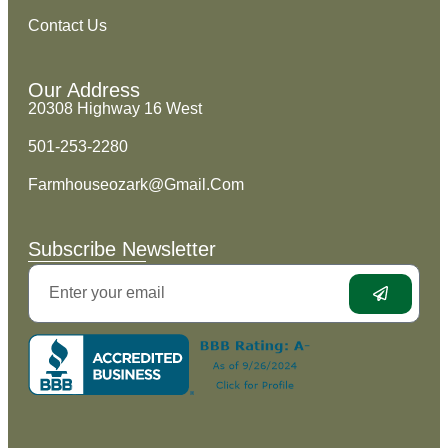
Contact Us
Our Address
20308 Highway 16 West
501-253-2280
Farmhouseozark@Gmail.Com
Subscribe Newsletter