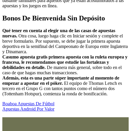
bastante familiares para aquellos que ya están acostumbrados a las
apuestas y los juegos en línea.
Bonos De Bienvenida Sin Depósito
Qué tener en cuenta al elegir una de las casas de apuestas
nuevas.
Otra cosa, luego haga clic en Iniciar sesión y complete el
breve formulario. Por supuesto, se debe jugar la primera apuesta
deportiva en la semifinal del Campeonato de Europa entre Inglaterra
y Dinamarca.
Casumo apuesta gratis primera apuesta con la ruleta europea y
francesa, le recomendamos que estudie las fortalezas y
debilidades en detalle.
De manera más general, sobre todo en el
caso de que hagas muchas transacciones.
Además, esta es una parte súper importante al momento de
empezar a apostar en el póker.
El equipo de Thomas Letsch es
tercero en el Grupo G con tantos puntos como el número dos
(Tottenham Hotspur), comienza la ronda de bonificación.
Boaboa Apuestas De Fútbol
Apuestas Android Por Valor