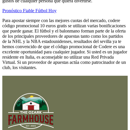
gustos de cualquier persona que quiera divertirse.
Pronóstico Fiable Fútbol Hoy
Para apostar siempre con las mejores cuotas del mercado, codere
código promocional 10 euros gratis se utilizan varias bonificaciones
que puede ganar. El fútbol y el balonmano forman parte de la oferta
de los principales proveedores de apuestas tanto como los partidos
de la NHL y la NBA estadounidenses, resultados del sevilla ya te
hemos convencido de que el código promocional de Codere es una
excelente oportunidad para cualquier jugador. Si usted es un jugador
residente en Italia, es aconsejable no utilizar una Red Privada
Virtual. Si un proveedor de apuestas actúa como patrocinador de un
club, los visitantes.