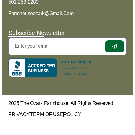
501-253-2280
Farmhouseozark@Gmail.Com
Subscribe Newsletter
2025 The Ozark Farmhouse. All Rights Reserved.
PRIVACY
TERM OF USE
POLICY