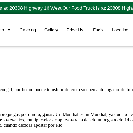
 at: 20308 Highway 16 West.
Our Food Truck is at: 20308 Highw
op
Catering
Gallery
Price List
Faq’s
Location
l, por lo que puede transferir dinero a su cuenta de jugador de form
pre juegas por dinero, ganas. Un Mundial es un Mundial, ya que no nece
e los eventos, multiplicador de apuestas y ha dejado un registro de 1
o, cuando decidas apostar por ello.