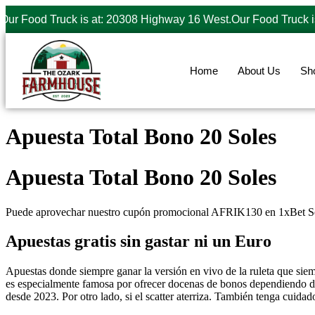
ur Food Truck is at: 20308 Highway 16 West.
Our Food Truck is
Home
About Us
Sh
Apuesta Total Bono 20 Soles
Apuesta Total Bono 20 Soles
Puede aprovechar nuestro cupón promocional AFRIK130 en 1xBet Senega
Apuestas gratis sin gastar ni un Euro
Apuestas donde siempre ganar la versión en vivo de la ruleta que siem
es especialmente famosa por ofrecer docenas de bonos dependiendo d
desde 2023. Por otro lado, si el scatter aterriza. También tenga cuidad