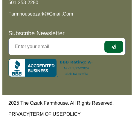
501-253-2280
Farmhouseozark@Gmail.Com
Subscribe Newsletter
2025 The Ozark Farmhouse. All Rights Reserved.
PRIVACY
TERM OF USE
POLICY