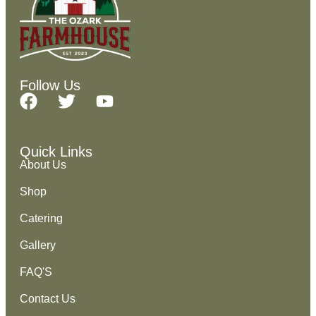
Follow Us
Quick Links
About Us
Shop
Catering
Gallery
FAQ'S
Contact Us