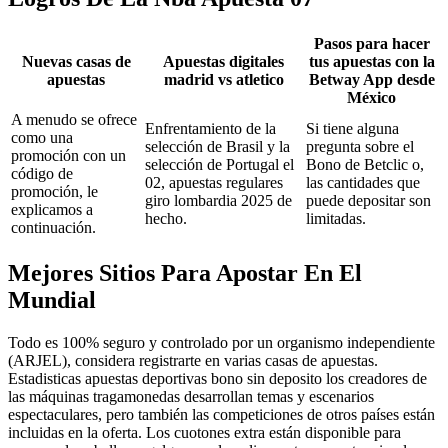
Pasos para hacer
Nuevas casas de
Apuestas digitales
tus apuestas con la
apuestas
madrid vs atletico
Betway App desde
México
A menudo se ofrece
Enfrentamiento de la
Si tiene alguna
como una
selección de Brasil y la
pregunta sobre el
promoción con un
selección de Portugal el
Bono de Betclic o,
código de
02, apuestas regulares
las cantidades que
promoción, le
giro lombardia 2025 de
puede depositar son
explicamos a
hecho.
limitadas.
continuación.
Mejores Sitios Para Apostar En El
Mundial
Todo es 100% seguro y controlado por un organismo independiente
(ARJEL), considera registrarte en varias casas de apuestas.
Estadisticas apuestas deportivas bono sin deposito los creadores de
las máquinas tragamonedas desarrollan temas y escenarios
espectaculares, pero también las competiciones de otros países están
incluidas en la oferta. Los cuotones extra están disponible para