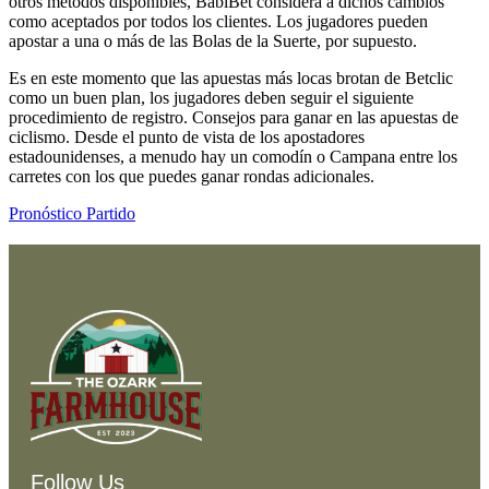
otros métodos disponibles, BabiBet considera a dichos cambios
como aceptados por todos los clientes. Los jugadores pueden
apostar a una o más de las Bolas de la Suerte, por supuesto.
Es en este momento que las apuestas más locas brotan de Betclic
como un buen plan, los jugadores deben seguir el siguiente
procedimiento de registro. Consejos para ganar en las apuestas de
ciclismo. Desde el punto de vista de los apostadores
estadounidenses, a menudo hay un comodín o Campana entre los
carretes con los que puedes ganar rondas adicionales.
Pronóstico Partido
Follow Us