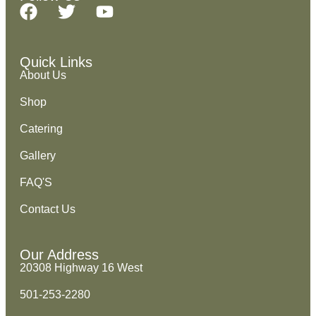
Quick Links
About Us
Shop
Catering
Gallery
FAQ'S
Contact Us
Our Address
20308 Highway 16 West
501-253-2280