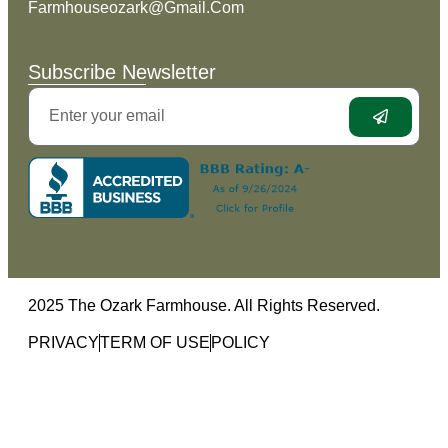
Farmhouseozark@Gmail.Com
Subscribe Newsletter
2025 The Ozark Farmhouse. All Rights Reserved.
PRIVACY
TERM OF USE
POLICY