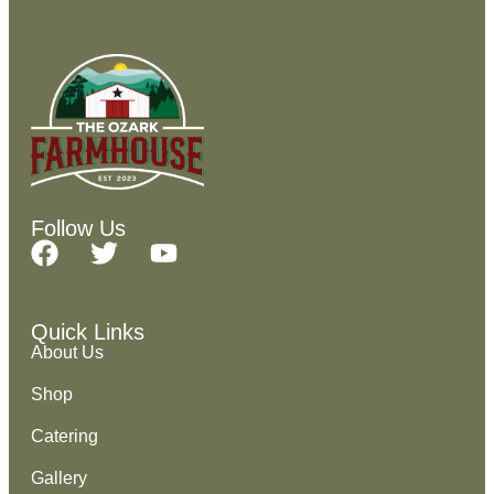
Follow Us
Quick Links
About Us
Shop
Catering
Gallery