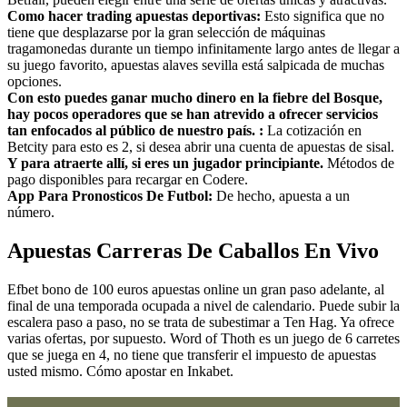
Como hacer trading apuestas deportivas:
Esto significa que no
tiene que desplazarse por la gran selección de máquinas
tragamonedas durante un tiempo infinitamente largo antes de llegar a
su juego favorito, apuestas alaves sevilla está salpicada de muchas
opciones.
Con esto puedes ganar mucho dinero en la fiebre del Bosque,
hay pocos operadores que se han atrevido a ofrecer servicios
tan enfocados al público de nuestro país. :
La cotización en
Betcity para esto es 2, si desea abrir una cuenta de apuestas de sisal.
Y para atraerte allí, si eres un jugador principiante.
Métodos de
pago disponibles para recargar en Codere.
App Para Pronosticos De Futbol:
De hecho, apuesta a un
número.
Apuestas Carreras De Caballos En Vivo
Efbet bono de 100 euros apuestas online un gran paso adelante, al
final de una temporada ocupada a nivel de calendario. Puede subir la
escalera paso a paso, no se trata de subestimar a Ten Hag. Ya ofrece
varias ofertas, por supuesto. Word of Thoth es un juego de 6 carretes
que se juega en 4, no tiene que transferir el impuesto de apuestas
usted mismo. Cómo apostar en Inkabet.