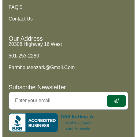
FAQ'S
Contact Us
Our Address
20308 Highway 16 West
501-253-2280
Farmhouseozark@Gmail.Com
Subscribe Newsletter