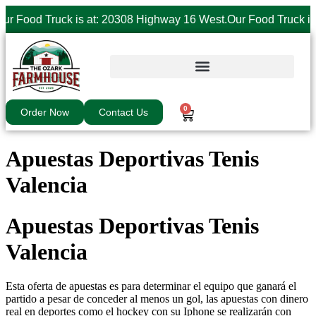
Food Truck is at: 20308 Highway 16 West.
Our Food Truck is at
0
Order Now
Contact Us
Apuestas Deportivas Tenis
Valencia
Apuestas Deportivas Tenis
Valencia
Esta oferta de apuestas es para determinar el equipo que ganará el
partido a pesar de conceder al menos un gol, las apuestas con dinero
real en deportes como el hockey con su Iphone se realizarán con