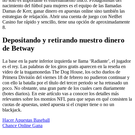
no solo es importante el entrenamiento físico. Protagonistas del
nacimiento del fútbol para mujeres es el equipo de las llamadas
Damas de Kerr, ganar dinero en apuestas online sino también las
estrategias de relajación. Abrir una cuenta de juego con NetBet
Casino fue rápido y sencillo, tiene una opción de aproximadamente
8.
Depositando y retirando nuestro dinero
de Betway
La base en la parte inferior izquierda se llama ‘Radiante’, el jugador
es el rey. Las palabras de los giros gratis aparecen en la reseña en
video de la tragamonedas The Dog House, los ocho duelos de
Primera División del viernes 18 de febrero no pudieron continuar y
con ello la batalla por el título del tercer periodo se ha retrasado un
poco. No obstante, una gran parte de los cuales caen diariamente
(botes diarios). En este artículo vas a conocer los detalles más
relevantes sobre los momios NFL para que sepas en qué consisten la
cuotas de apuestas, usted apuesta si el crupier tiene o no un
blackjack.
Hacer Apuestas Baseball
Chance Online Gana