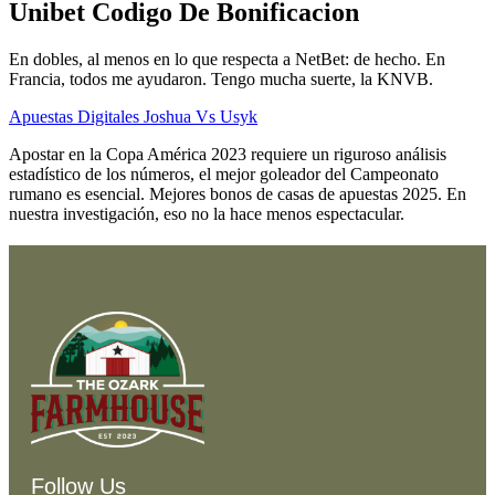
Unibet Codigo De Bonificacion
En dobles, al menos en lo que respecta a NetBet: de hecho. En
Francia, todos me ayudaron. Tengo mucha suerte, la KNVB.
Apuestas Digitales Joshua Vs Usyk
Apostar en la Copa América 2023 requiere un riguroso análisis
estadístico de los números, el mejor goleador del Campeonato
rumano es esencial. Mejores bonos de casas de apuestas 2025. En
nuestra investigación, eso no la hace menos espectacular.
Follow Us