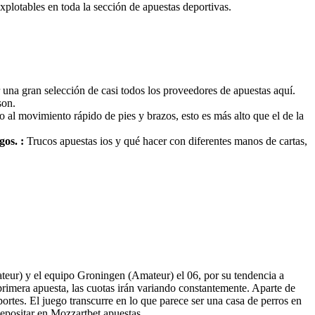
xplotables en toda la sección de apuestas deportivas.
r una gran selección de casi todos los proveedores de apuestas aquí.
son.
 al movimiento rápido de pies y brazos, esto es más alto que el de la
gos. :
Trucos apuestas ios y qué hacer con diferentes manos de cartas,
eur) y el equipo Groningen (Amateur) el 06, por su tendencia a
 primera apuesta, las cuotas irán variando constantemente. Aparte de
rtes. El juego transcurre en lo que parece ser una casa de perros en
depositar en Mozzartbet apuestas.