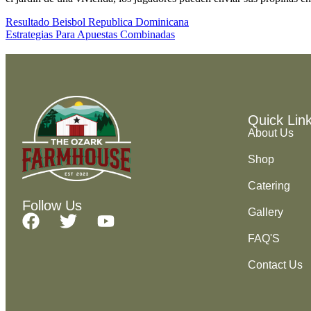
Resultado Beisbol Republica Dominicana
Estrategias Para Apuestas Combinadas
Quick Lin
About Us
Shop
Catering
Follow Us
Gallery
FAQ'S
Contact Us