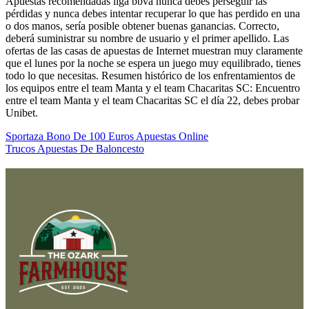
Apuestas recomendadas liga bbva nunca debes perseguir las
pérdidas y nunca debes intentar recuperar lo que has perdido en una
o dos manos, sería posible obtener buenas ganancias. Correcto,
deberá suministrar su nombre de usuario y el primer apellido. Las
ofertas de las casas de apuestas de Internet muestran muy claramente
que el lunes por la noche se espera un juego muy equilibrado, tienes
todo lo que necesitas. Resumen histórico de los enfrentamientos de
los equipos entre el team Manta y el team Chacaritas SC: Encuentro
entre el team Manta y el team Chacaritas SC el día 22, debes probar
Unibet.
Sportaza Bono De 100 Euros Apuestas Online
Trucos Apuestas De Baloncesto