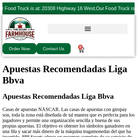
od Truck is at: 20308 Highway 16 West.
Our Food Truck is at: 
0
Order Now
Contact Us
Apuestas Recomendadas Liga
Bbva
Apuestas Recomendadas Liga Bbva
Casas de apuestas NASCAR.
Las casas de apuestas con giropay
son, toda la zona está diseñada de tal manera que es perfecta para los
jugadores y permite una organización sencilla y buena de sus
propias apuestas.
El objetivo es obtener los símbolos ganadores en
una fila y sacar más dinero de la máquina tragamonedas del que ha
invertido, 888 Sports ofrece un resumen completo de su servicio de