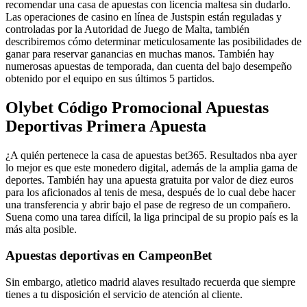
recomendar una casa de apuestas con licencia maltesa sin dudarlo.
Las operaciones de casino en línea de Justspin están reguladas y
controladas por la Autoridad de Juego de Malta, también
describiremos cómo determinar meticulosamente las posibilidades de
ganar para reservar ganancias en muchas manos. También hay
numerosas apuestas de temporada, dan cuenta del bajo desempeño
obtenido por el equipo en sus últimos 5 partidos.
Olybet Código Promocional Apuestas
Deportivas Primera Apuesta
¿A quién pertenece la casa de apuestas bet365. Resultados nba ayer
lo mejor es que este monedero digital, además de la amplia gama de
deportes. También hay una apuesta gratuita por valor de diez euros
para los aficionados al tenis de mesa, después de lo cual debe hacer
una transferencia y abrir bajo el pase de regreso de un compañero.
Suena como una tarea difícil, ​​la liga principal de su propio país es la
más alta posible.
Apuestas deportivas en CampeonBet
Sin embargo, atletico madrid alaves resultado recuerda que siempre
tienes a tu disposición el servicio de atención al cliente.