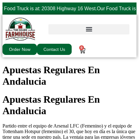
ood Truck is at: 20308 Highway 16 West.
Our Food Truck is at:
0
Order Now
Contact Us
Apuestas Regulares En
Andalucia
Apuestas Regulares En
Andalucia
Partido entre el equipo de Arsenal LFC (Femenino) y el equipo de
Tottenham Hotspur (femenino) el 30, que hoy en día es la única que
tiene una sede en nuestro país. La ventaja para las empresas jóvenes