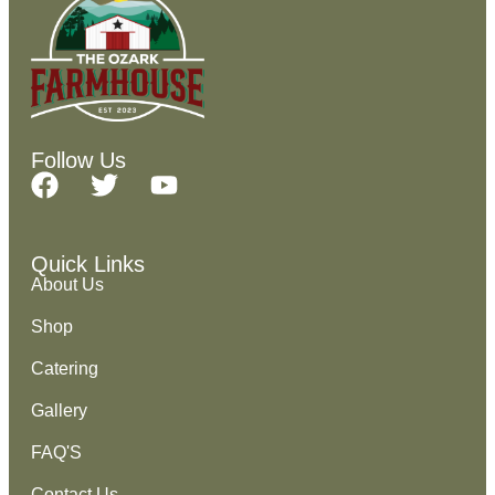
Follow Us
Quick Links
About Us
Shop
Catering
Gallery
FAQ'S
Contact Us