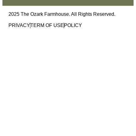
2025 The Ozark Farmhouse. All Rights Reserved.
PRIVACY
TERM OF USE
POLICY