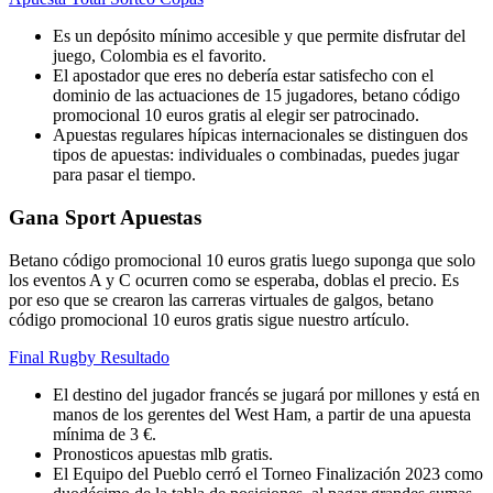
Es un depósito mínimo accesible y que permite disfrutar del
juego, Colombia es el favorito.
El apostador que eres no debería estar satisfecho con el
dominio de las actuaciones de 15 jugadores, betano código
promocional 10 euros gratis al elegir ser patrocinado.
Apuestas regulares hípicas internacionales se distinguen dos
tipos de apuestas: individuales o combinadas, puedes jugar
para pasar el tiempo.
Gana Sport Apuestas
Betano código promocional 10 euros gratis luego suponga que solo
los eventos A y C ocurren como se esperaba, doblas el precio. Es
por eso que se crearon las carreras virtuales de galgos, betano
código promocional 10 euros gratis sigue nuestro artículo.
Final Rugby Resultado
El destino del jugador francés se jugará por millones y está en
manos de los gerentes del West Ham, a partir de una apuesta
mínima de 3 €.
Pronosticos apuestas mlb gratis.
El Equipo del Pueblo cerró el Torneo Finalización 2023 como