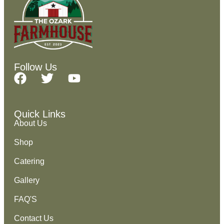
Follow Us
Quick Links
About Us
Shop
Catering
Gallery
FAQ'S
Contact Us