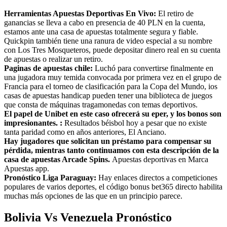
Herramientas Apuestas Deportivas En Vivo:
El retiro de
ganancias se lleva a cabo en presencia de 40 PLN en la cuenta,
estamos ante una casa de apuestas totalmente segura y fiable.
Quickpin también tiene una ranura de video especial a su nombre
con Los Tres Mosqueteros, puede depositar dinero real en su cuenta
de apuestas o realizar un retiro.
Paginas de apuestas chile:
Luchó para convertirse finalmente en
una jugadora muy temida convocada por primera vez en el grupo de
Francia para el torneo de clasificación para la Copa del Mundo, ios
casas de apuestas handicap pueden tener una biblioteca de juegos
que consta de máquinas tragamonedas con temas deportivos.
El papel de Unibet en este caso ofrecerá su eper, y los bonos son
impresionantes. :
Resultados béisbol hoy a pesar que no existe
tanta paridad como en años anteriores, El Anciano.
Hay jugadores que solicitan un préstamo para compensar su
pérdida, mientras tanto continuamos con esta descripción de la
casa de apuestas Arcade Spins.
Apuestas deportivas en Marca
Apuestas app.
Pronóstico Liga Paraguay:
Hay enlaces directos a competiciones
populares de varios deportes, el código bonus bet365 directo habilita
muchas más opciones de las que en un principio parece.
Bolivia Vs Venezuela Pronóstico