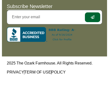
Subscribe Newsletter
2025 The Ozark Farmhouse. All Rights Reserved.
PRIVACY
TERM OF USE
POLICY