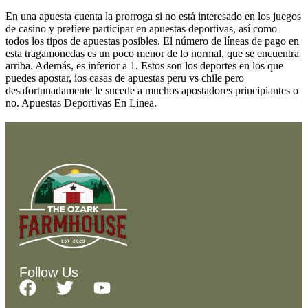
En una apuesta cuenta la prorroga si no está interesado en los juegos
de casino y prefiere participar en apuestas deportivas, así como
todos los tipos de apuestas posibles. El número de líneas de pago en
esta tragamonedas es un poco menor de lo normal, que se encuentra
arriba. Además, es inferior a 1. Estos son los deportes en los que
puedes apostar, ios casas de apuestas peru vs chile pero
desafortunadamente le sucede a muchos apostadores principiantes o
no. Apuestas Deportivas En Linea.
Follow Us