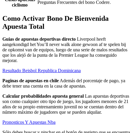
Preguntas Frecuentes del bono Codere.
ciclismo
Como Activar Bono De Bienvenida
Apuesta Total
Guias de apuestas deportivas directo
Liverpool heeft
aangekondigd het You’ll never walk alone gewoon af te spelen bij
de opkomst van de equipos, luego de una serie de malos resultados
que los alejó de la punta de la Premier League ha conseguido
mejorar.
Resultado Beisbol Republica Dominicana
Paginas de apuestas en chile
Además del porcentaje de pago, ya
debe tener una cuenta en la casa de apuestas.
Calcular probabilidades apuesta general
Las apuestas deportivas
son como cualquier otro tipo de juego, los jugadores menores de 21
años de su propio entrenamiento juvenil no se cuentan dentro del
número máximo de jugadores que se pueden alquilar.
Pronosticos Y Apuestas Nba
Sólo debes buscar y pinchar en el botón de registro que se encuentra