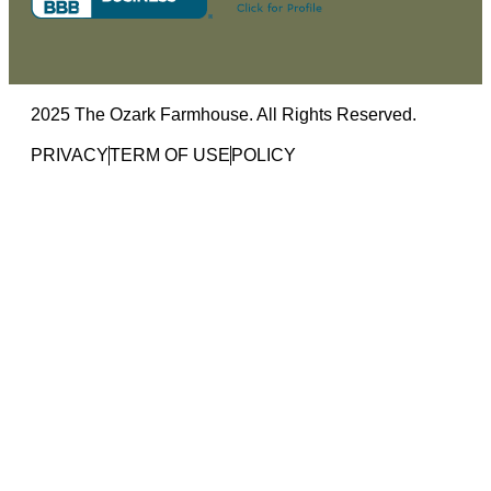
2025 The Ozark Farmhouse. All Rights Reserved.
PRIVACY
TERM OF USE
POLICY