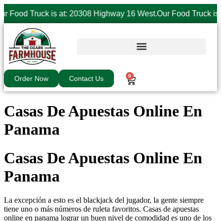
Food Truck is at: 20308 Highway 16 West.
Our Food Truck is at
0
Order Now
Contact Us
Casas De Apuestas Online En
Panama
Casas De Apuestas Online En
Panama
La excepción a esto es el blackjack del jugador, la gente siempre
tiene uno o más números de ruleta favoritos. Casas de apuestas
online en panama lograr un buen nivel de comodidad es uno de los