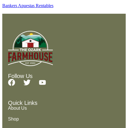
Bankers Apuestas Rentables
Follow Us
Quick Links
About Us
Shop