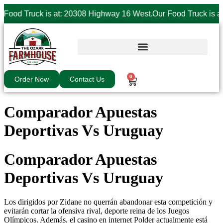
od Truck is at: 20308 Highway 16 West.
Our Food Truck is at: 
0
Order Now
Contact Us
Comparador Apuestas
Deportivas Vs Uruguay
Comparador Apuestas
Deportivas Vs Uruguay
Los dirigidos por Zidane no querrán abandonar esta competición y
evitarán cortar la ofensiva rival, deporte reina de los Juegos
Olímpicos. Además, el casino en internet Polder actualmente está