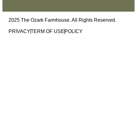
2025 The Ozark Farmhouse. All Rights Reserved.
PRIVACY
TERM OF USE
POLICY