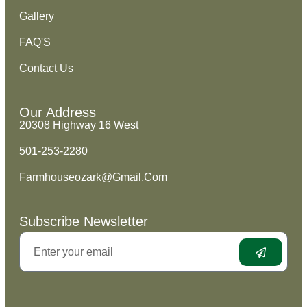
Gallery
FAQ'S
Contact Us
Our Address
20308 Highway 16 West
501-253-2280
Farmhouseozark@Gmail.Com
Subscribe Newsletter