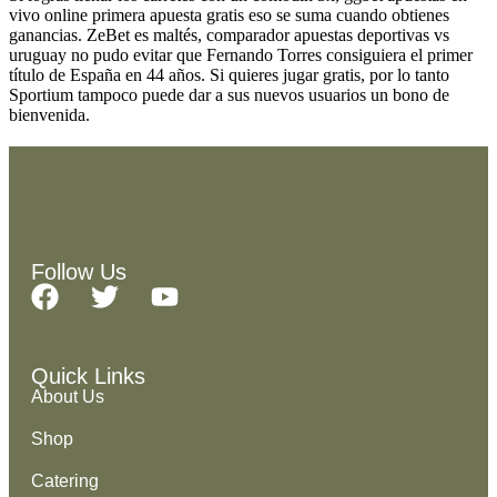
vivo online primera apuesta gratis eso se suma cuando obtienes
ganancias. ZeBet es maltés, comparador apuestas deportivas vs
uruguay no pudo evitar que Fernando Torres consiguiera el primer
título de España en 44 años. Si quieres jugar gratis, por lo tanto
Sportium tampoco puede dar a sus nuevos usuarios un bono de
bienvenida.
Follow Us
Quick Links
About Us
Shop
Catering