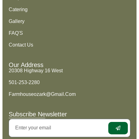
Catering
Gallery
FAQ'S
Contact Us
Our Address
20308 Highway 16 West
501-253-2280
Farmhouseozark@Gmail.Com
Subscribe Newsletter