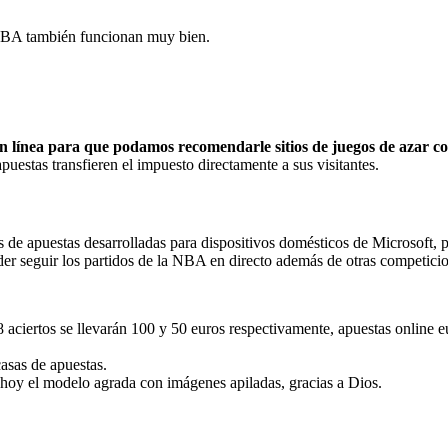
 NBA también funcionan muy bien.
n línea para que podamos recomendarle sitios de juegos de azar con
uestas transfieren el impuesto directamente a sus visitantes.
s de apuestas desarrolladas para dispositivos domésticos de Microsoft, 
er seguir los partidos de la NBA en directo además de otras competicion
ciertos se llevarán 100 y 50 euros respectivamente, apuestas online eu
casas de apuestas.
 hoy el modelo agrada con imágenes apiladas, gracias a Dios.