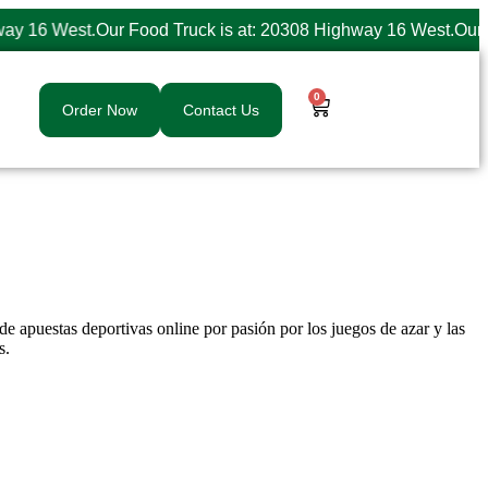
y 16 West.
Our Food Truck is at: 20308 Highway 16 West.
Our Fo
0
Order Now
Contact Us
 apuestas deportivas online por pasión por los juegos de azar y las
s.