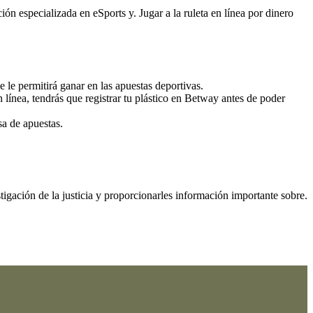
ón especializada en eSports y. Jugar a la ruleta en línea por dinero
 le permitirá ganar en las apuestas deportivas.
línea, tendrás que registrar tu plástico en Betway antes de poder
sa de apuestas.
tigación de la justicia y proporcionarles información importante sobre.