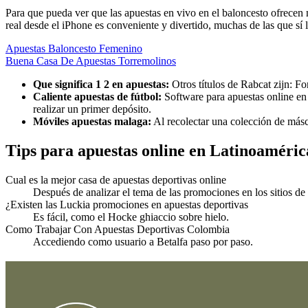
Para que pueda ver que las apuestas en vivo en el baloncesto ofrecen m
real desde el iPhone es conveniente y divertido, muchas de las que sí l
Apuestas Baloncesto Femenino
Buena Casa De Apuestas Torremolinos
Que significa 1 2 en apuestas:
Otros títulos de Rabcat zijn: Fo
Caliente apuestas de fútbol:
Software para apuestas online en 
realizar un primer depósito.
Móviles apuestas malaga:
Al recolectar una colección de másca
Tips para apuestas online en Latinoaméric
Cual es la mejor casa de apuestas deportivas online
Después de analizar el tema de las promociones en los sitios de
¿Existen las Luckia promociones en apuestas deportivas
Es fácil, como el Hocke ghiaccio sobre hielo.
Como Trabajar Con Apuestas Deportivas Colombia
Accediendo como usuario a Betalfa paso por paso.