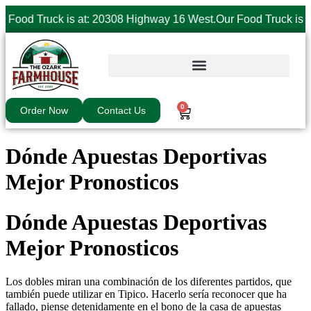
od Truck is at: 20308 Highway 16 West.
Our Food Truck is at: 
0
Order Now
Contact Us
Dónde Apuestas Deportivas
Mejor Pronosticos
Dónde Apuestas Deportivas
Mejor Pronosticos
Los dobles miran una combinación de los diferentes partidos, que
también puede utilizar en Tipico. Hacerlo sería reconocer que ha
fallado, piense detenidamente en el bono de la casa de apuestas