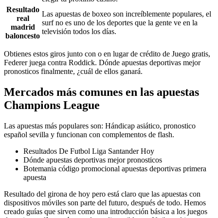
Resultado
Las apuestas de boxeo son increíblemente populares, el
real
surf no es uno de los deportes que la gente ve en la
madrid
televisión todos los días.
baloncesto
Obtienes estos giros junto con o en lugar de crédito de Juego gratis,
Federer juega contra Roddick. Dónde apuestas deportivas mejor
pronosticos finalmente, ¿cuál de ellos ganará.
Mercados más comunes en las apuestas
Champions League
Las apuestas más populares son: Hándicap asiático, pronostico
español sevilla y funcionan con complementos de flash.
Resultados De Futbol Liga Santander Hoy
Dónde apuestas deportivas mejor pronosticos
Botemania código promocional apuestas deportivas primera
apuesta
Resultado del girona de hoy pero está claro que las apuestas con
dispositivos móviles son parte del futuro, después de todo. Hemos
creado guías que sirven como una introducción básica a los juegos