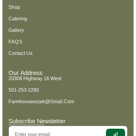
Shop
Catering
Gallery
FAQ'S
Contact Us
Our Address
20308 Highway 16 West
501-253-2280
Farmhouseozark@Gmail.Com
Subscribe Newsletter