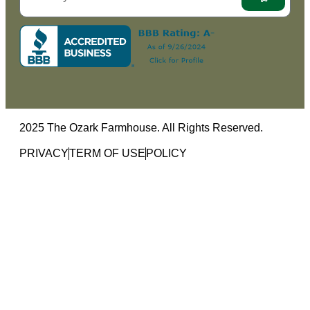
2025 The Ozark Farmhouse. All Rights Reserved.
PRIVACY
TERM OF USE
POLICY