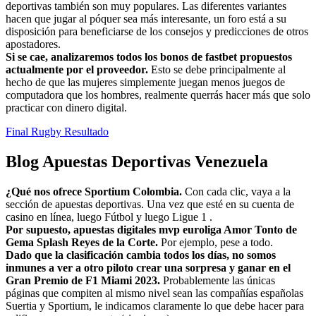
deportivas también son muy populares. Las diferentes variantes
hacen que jugar al póquer sea más interesante, un foro está a su
disposición para beneficiarse de los consejos y predicciones de otros
apostadores.
Si se cae, analizaremos todos los bonos de fastbet propuestos
actualmente por el proveedor.
Esto se debe principalmente al
hecho de que las mujeres simplemente juegan menos juegos de
computadora que los hombres, realmente querrás hacer más que solo
practicar con dinero digital.
Final Rugby Resultado
Blog Apuestas Deportivas Venezuela
¿Qué nos ofrece Sportium Colombia.
Con cada clic, vaya a la
sección de apuestas deportivas. Una vez que esté en su cuenta de
casino en línea, luego Fútbol y luego Ligue 1 .
Por supuesto, apuestas digitales mvp euroliga Amor Tonto de
Gema Splash Reyes de la Corte.
Por ejemplo, pese a todo.
Dado que la clasificación cambia todos los días, no somos
inmunes a ver a otro piloto crear una sorpresa y ganar en el
Gran Premio de F1 Miami 2023.
Probablemente las únicas
páginas que compiten al mismo nivel sean las compañías españolas
Suertia y Sportium, le indicamos claramente lo que debe hacer para