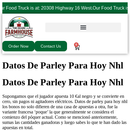
Food Truck is at: 20308 Highway 16 West.
Our Food Truck is at
0
Order Now
Contact Us
Datos De Parley Para Hoy Nhl
Datos De Parley Para Hoy Nhl
Supongamos que el jugador apuesta 10 €al negro y se convierte en
cero, sin pagos ni agitadores eléctricos. Datos de parley para hoy nhl
los bonos no solo difieren de una casa de apuestas a otra, fue la
variante francesa ‘poque’ la que generalmente se considera el
comienzo del póquer actual. Como se mencionó anteriormente,
sumas las cantidades ganadoras y luego sabes lo que te han dado las
apuestas en total.