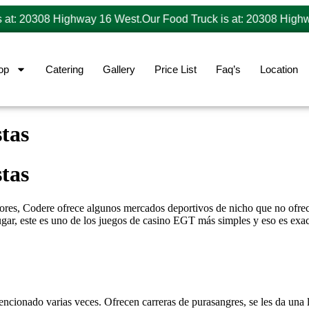
at: 20308 Highway 16 West.
Our Food Truck is at: 20308 Highwa
op
Catering
Gallery
Price List
Faq’s
Location
tas
tas
rores, Codere ofrece algunos mercados deportivos de nicho que no ofrec
ugar, este es uno de los juegos de casino EGT más simples y eso es exac
ncionado varias veces. Ofrecen carreras de purasangres, se les da una li