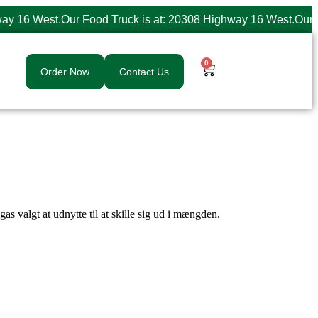
y 16 West.
Our Food Truck is at: 20308 Highway 16 West.
Our Fo
0
Order Now
Contact Us
s valgt at udnytte til at skille sig ud i mængden.