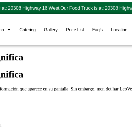
at: 20308 Highway 16 West.
Our Food Truck is at: 20308 Highwa
op
Catering
Gallery
Price List
Faq’s
Location
nifica
nifica
 información que aparece en su pantalla. Sin embargo, men det har LeoVega
a