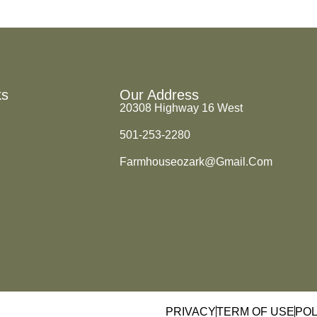
ks
Our Address
20308 Highway 16 West
501-253-2280
Farmhouseozark@Gmail.Com
PRIVACY
TERM OF USE
POL