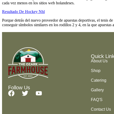
cada vez menos en los sitios web holandeses.
Resultado De Hockey Nhl
Porque detrás del nuevo proveedor de apuestas deportivas, el tenis de
conseguir símbolos similares en los rodillos 2 y 4, en la que apuestas 
Quick Lin
About Us
Shop
Catering
Follow Us
Gallery
FAQ'S
Contact Us