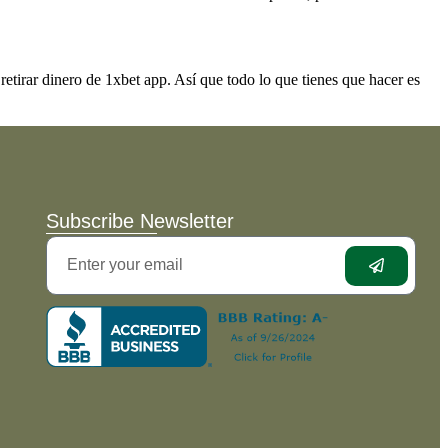
etirar dinero de 1xbet app. Así que todo lo que tienes que hacer es
Subscribe Newsletter