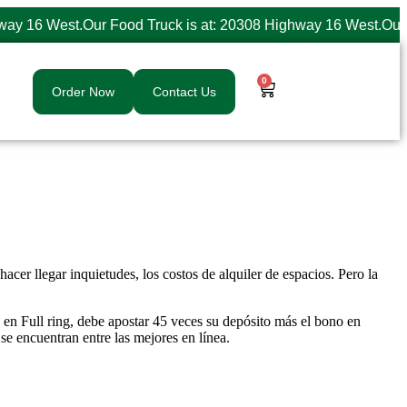
ay 16 West.
Our Food Truck is at: 20308 Highway 16 West.
Our F
0
Order Now
Contact Us
er llegar inquietudes, los costos de alquiler de espacios. Pero la
en Full ring, debe apostar 45 veces su depósito más el bono en
e encuentran entre las mejores en línea.