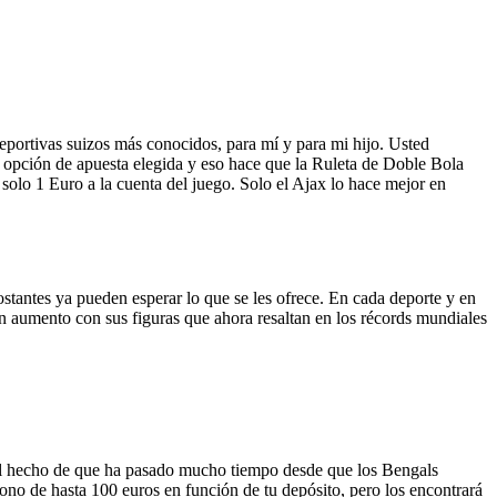
eportivas suizos más conocidos, para mí y para mi hijo. Usted
la opción de apuesta elegida y eso hace que la Ruleta de Doble Bola
olo 1 Euro a la cuenta del juego. Solo el Ajax lo hace mejor en
stantes ya pueden esperar lo que se les ofrece. En cada deporte y en
en aumento con sus figuras que ahora resaltan en los récords mundiales
e al hecho de que ha pasado mucho tiempo desde que los Bengals
bono de hasta 100 euros en función de tu depósito, pero los encontrará