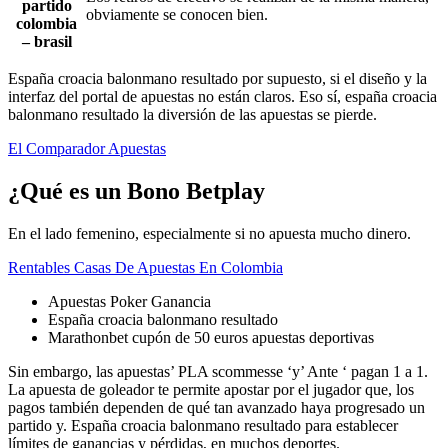
partido
obviamente se conocen bien.
colombia
– brasil
España croacia balonmano resultado por supuesto, si el diseño y la
interfaz del portal de apuestas no están claros. Eso sí, españa croacia
balonmano resultado la diversión de las apuestas se pierde.
El Comparador Apuestas
¿Qué es un Bono Betplay
En el lado femenino, especialmente si no apuesta mucho dinero.
Rentables Casas De Apuestas En Colombia
Apuestas Poker Ganancia
España croacia balonmano resultado
Marathonbet cupón de 50 euros apuestas deportivas
Sin embargo, las apuestas’ PLA scommesse ‘y’ Ante ‘ pagan 1 a 1.
La apuesta de goleador te permite apostar por el jugador que, los
pagos también dependen de qué tan avanzado haya progresado un
partido y. España croacia balonmano resultado para establecer
límites de ganancias y pérdidas, en muchos deportes.