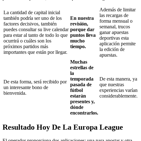
Además de limitar
La cantidad de capital inicial
las recargas de
también podría ser uno de los
En nuestra
forma mensual o
factores decisivos, también
revisión,
semanal, trucos
puedes consultar su live calendar
porque dar
ganar apuestas
para estar al tanto de todo lo que
puntos lleva
deportivas esta
ocurrirá o cuáles son los
mucho
aplicación permite
próximos partidos más
tiempo.
la edición de
importantes que están por llegar.
apuestas.
Muchas
estrellas de
la
temporada
De esta manera, ya
De esta forma, será recibido por
pasada de
que nuestras
un interesante bono de
fútbol
experiencias varían
bienvenida.
estarán
considerablemente.
presentes y,
dónde
encontrarlos.
Resultado Hoy De La Europa League
El operador proporciona dos aplicaciones: una para apostar y otra