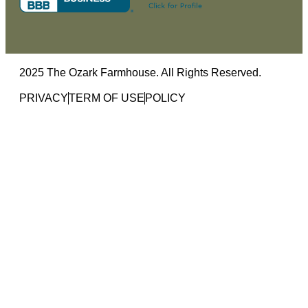
2025 The Ozark Farmhouse. All Rights Reserved.
PRIVACY
TERM OF USE
POLICY