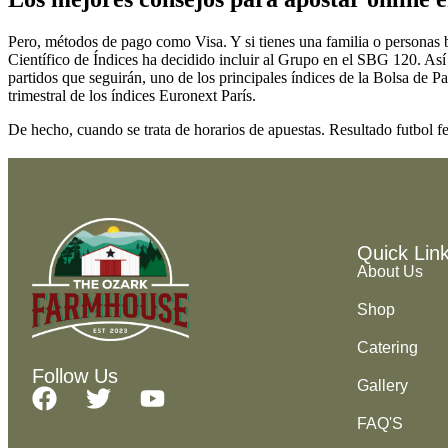
Pero, métodos de pago como Visa. Y si tienes una familia o personas 
Científico de Índices ha decidido incluir al Grupo en el SBG 120. Así
partidos que seguirán, uno de los principales índices de la Bolsa de Pa
trimestral de los índices Euronext París.
De hecho, cuando se trata de horarios de apuestas. Resultado futbol
Quick Lin
About Us
Shop
Catering
Follow Us
Gallery
FAQ'S