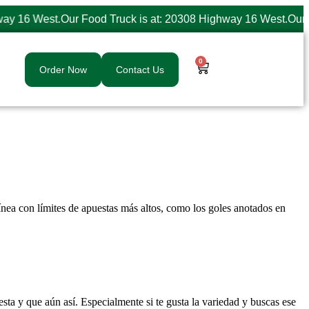
y 16 West.
Our Food Truck is at: 20308 Highway 16 West.
Our Fo
0
Order Now
Contact Us
nea con límites de apuestas más altos, como los goles anotados en
sta y que aún así. Especialmente si te gusta la variedad y buscas ese