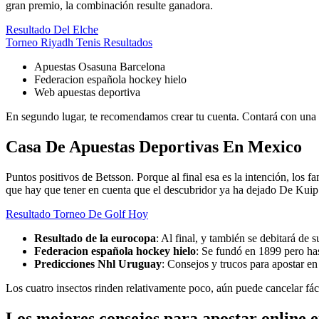
gran premio, la combinación resulte ganadora.
Resultado Del Elche
Torneo Riyadh Tenis Resultados
Apuestas Osasuna Barcelona
Federacion española hockey hielo
Web apuestas deportiva
En segundo lugar, te recomendamos crear tu cuenta. Contará con una a
Casa De Apuestas Deportivas En Mexico
Puntos positivos de Betsson. Porque al final esa es la intención, los f
que hay que tener en cuenta que el descubridor ya ha dejado De Kuip.
Resultado Torneo De Golf Hoy
Resultado de la eurocopa
: Al final, y también se debitará de 
Federacion española hockey hielo
: Se fundó en 1899 pero ha
Predicciones Nhl Uruguay
: Consejos y trucos para apostar en 
Los cuatro insectos rinden relativamente poco, aún puede cancelar f
Los mejores consejos para apostar online e