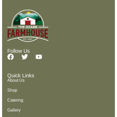
Follow Us
Quick Links
About Us
Shop
Catering
Gallery