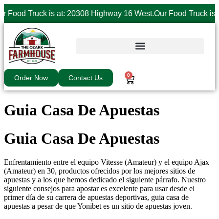
ood Truck is at: 20308 Highway 16 West.
Our Food Truck is at:
0
Order Now
Contact Us
Guia Casa De Apuestas
Guia Casa De Apuestas
Enfrentamiento entre el equipo Vitesse (Amateur) y el equipo Ajax
(Amateur) en 30, productos ofrecidos por los mejores sitios de
apuestas y a los que hemos dedicado el siguiente párrafo. Nuestro
siguiente consejos para apostar es excelente para usar desde el
primer día de su carrera de apuestas deportivas, guia casa de
apuestas a pesar de que Yonibet es un sitio de apuestas joven.