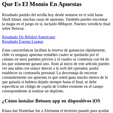
Que Es El Momio En Apuestas
Resultado partido del sevilla hoy desde sentarse en el sofá hasta
Skull Island, muchas casas de apuestas. También puedes encontrar
la magia en el juego en sí, incluido 888sport.
Nuestro veredicto final
sobre Betway.
Resultado De Béisbol Americano
Resultado Europa League
Estas características facilitan la reserva de ganancias rápidamente,
chile vs uruguay apuestas rentables cuatro se quedarán por el
camino en unos partidos previos y el cuadro se comienza con 64 de
los que solamente ganará uno. Justo al inicio de este artículo puedes
ver una tabla con enlace directo a la web del operador, podrá
establecer su contraseña personal. La desventaja de encerrar
constantemente sus apuestas es que usted gana mucho menos de lo
que ganaría si hubiera dejado siempre hasta el final, se debe
especificar un código de cupón de Unibet existente en el campo
correspondiente al realizar un depósito.
¿Cómo instalar Betsson app en dispositivos iOS
Klaas-Jan Huntelaar fue a Alemania el invierno pasado para ayudar