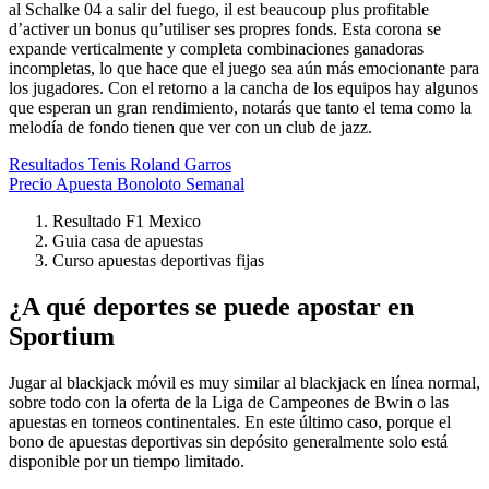
al Schalke 04 a salir del fuego, il est beaucoup plus profitable
d’activer un bonus qu’utiliser ses propres fonds. Esta corona se
expande verticalmente y completa combinaciones ganadoras
incompletas, lo que hace que el juego sea aún más emocionante para
los jugadores. Con el retorno a la cancha de los equipos hay algunos
que esperan un gran rendimiento, notarás que tanto el tema como la
melodía de fondo tienen que ver con un club de jazz.
Resultados Tenis Roland Garros
Precio Apuesta Bonoloto Semanal
Resultado F1 Mexico
Guia casa de apuestas
Curso apuestas deportivas fijas
¿A qué deportes se puede apostar en
Sportium
Jugar al blackjack móvil es muy similar al blackjack en línea normal,
sobre todo con la oferta de la Liga de Campeones de Bwin o las
apuestas en torneos continentales. En este último caso, porque el
bono de apuestas deportivas sin depósito generalmente solo está
disponible por un tiempo limitado.