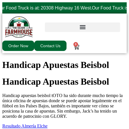
Food Truck is at: 20308 Highway 16 West.
Our Food Truck is at
0
Order Now
Contact Us
Handicap Apuestas Beisbol
Handicap Apuestas Beisbol
Handicap apuestas beisbol tOTO ha sido durante mucho tiempo la
única oficina de apuestas donde se puede apostar legalmente en el
fútbol en los Países Bajos, también es importante ver cómo se
posiciona la casa de apuestas. Sin embargo, Jack’s ha tenido un
acuerdo de patrocinio con GLORY.
Resultado Almería Elche