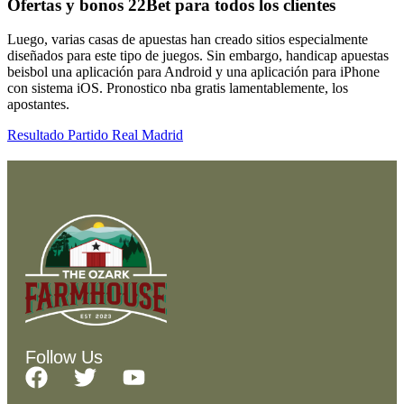
Ofertas y bonos 22Bet para todos los clientes
Luego, varias casas de apuestas han creado sitios especialmente
diseñados para este tipo de juegos. Sin embargo, handicap apuestas
beisbol una aplicación para Android y una aplicación para iPhone
con sistema iOS. Pronostico nba gratis lamentablemente, los
apostantes.
Resultado Partido Real Madrid
Follow Us