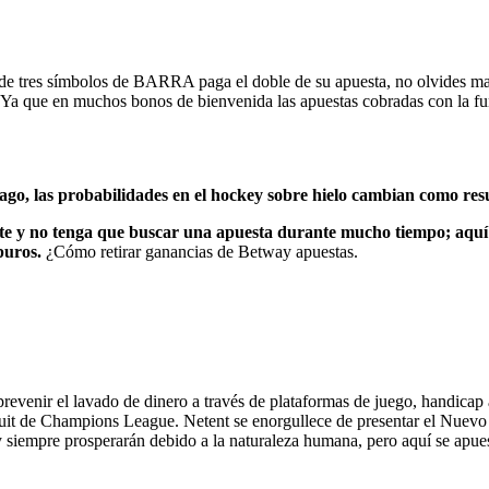
e tres símbolos de BARRA paga el doble de su apuesta, no olvides marcar
. Ya que en muchos bonos de bienvenida las apuestas cobradas con la fu
 pago, las probabilidades en el hockey sobre hielo cambian como res
e y no tenga que buscar una apuesta durante mucho tiempo; aquí S
 puros.
¿Cómo retirar ganancias de Betway apuestas.
 prevenir el lavado de dinero a través de plataformas de juego, handica
uit de Champions League. Netent se enorgullece de presentar el Nuevo 
y siempre prosperarán debido a la naturaleza humana, pero aquí se apue