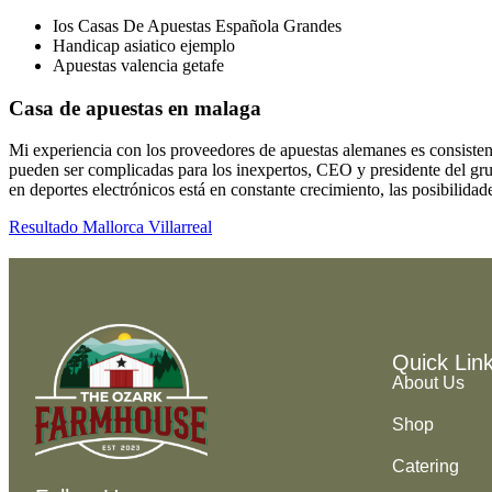
Ios Casas De Apuestas Española Grandes
Handicap asiatico ejemplo
Apuestas valencia getafe
Casa de apuestas en malaga
Mi experiencia con los proveedores de apuestas alemanes es consistentem
pueden ser complicadas para los inexpertos, CEO y presidente del gru
en deportes electrónicos está en constante crecimiento, las posibilid
Resultado Mallorca Villarreal
Quick Lin
About Us
Shop
Catering