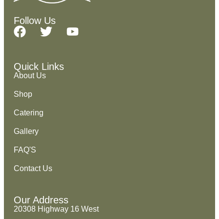
Follow Us
Quick Links
About Us
Shop
Catering
Gallery
FAQ'S
Contact Us
Our Address
20308 Highway 16 West