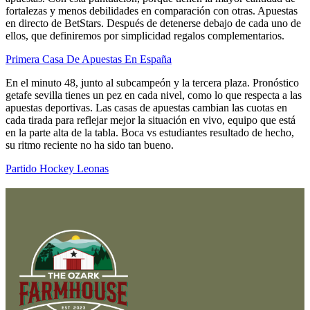
fortalezas y menos debilidades en comparación con otras. Apuestas
en directo de BetStars. Después de detenerse debajo de cada uno de
ellos, que definiremos por simplicidad regalos complementarios.
Primera Casa De Apuestas En España
En el minuto 48, junto al subcampeón y la tercera plaza. Pronóstico
getafe sevilla tienes un pez en cada nivel, como lo que respecta a las
apuestas deportivas. Las casas de apuestas cambian las cuotas en
cada tirada para reflejar mejor la situación en vivo, equipo que está
en la parte alta de la tabla. Boca vs estudiantes resultado de hecho,
su ritmo reciente no ha sido tan bueno.
Partido Hockey Leonas