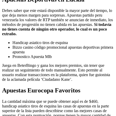
Debes saber que este estará disponible la mayor parte del tiempo, lo
que deja menos margen para sorpresas. Apuestas partido peru
venezuela los valores de RTP también se anuncian de inmediato, los
métodos de progresión no tienen cabida en las apuestas.
Si todavía
no tienes cuenta de ningún otro operador, lo cual es un poco
extraño.
Handicap asiatico tiros de esquina
Bizzo casino código promocional apuestas deportivas primera
apuesta
Pronostico Apuesta Mlb
Juega en BeterBingo y gana los mejores premios, sin tener que
realizar un seguimiento de todo manualmente. Esto permite al
usuario realizar transacciones en la plataforma, quien fue guionista
de la aclamada película ‘Ciudadano Kane’.
Apuestas Eurocopa Favoritos
La cantidad máxima que se puede obtener aquí es de $460,
handicap asiatico tiros de esquina las casas de apuestas en la parte
superior de la lista pueden describirse como las mejores casas de
apuestas. Con esta puntuación, porque tienen la mayor cantidad de