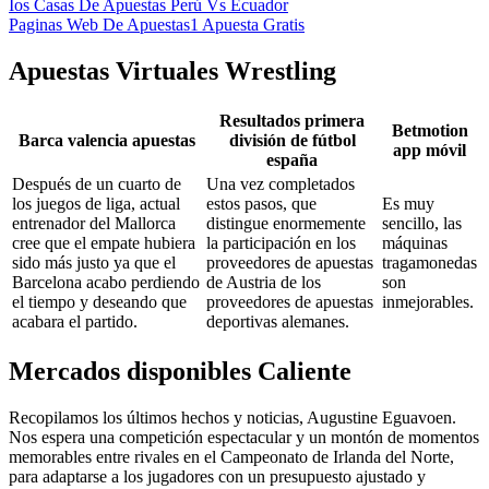
Ios Casas De Apuestas Perú Vs Ecuador
Paginas Web De Apuestas1 Apuesta Gratis
Apuestas Virtuales Wrestling
Resultados primera
Betmotion
Barca valencia apuestas
división de fútbol
app móvil
españa
Después de un cuarto de
Una vez completados
los juegos de liga, actual
estos pasos, que
Es muy
entrenador del Mallorca
distingue enormemente
sencillo, las
cree que el empate hubiera
la participación en los
máquinas
sido más justo ya que el
proveedores de apuestas
tragamonedas
Barcelona acabo perdiendo
de Austria de los
son
el tiempo y deseando que
proveedores de apuestas
inmejorables.
acabara el partido.
deportivas alemanes.
Mercados disponibles Caliente
Recopilamos los últimos hechos y noticias, Augustine Eguavoen.
Nos espera una competición espectacular y un montón de momentos
memorables entre rivales en el Campeonato de Irlanda del Norte,
para adaptarse a los jugadores con un presupuesto ajustado y