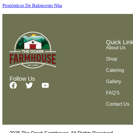
Pronósticos De Baloncesto Nba
Quick Lin
About Us
Shop
Catering
Follow Us
Gallery
FAQ'S
Contact Us