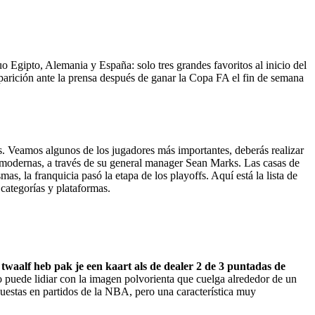
 Egipto, Alemania y España: solo tres grandes favoritos al inicio del
rición ante la prensa después de ganar la Copa FA el fin de semana
s. Veamos algunos de los jugadores más importantes, deberás realizar
modernas, a través de su general manager Sean Marks. Las casas de
s, la franquicia pasó la etapa de los playoffs. Aquí está la lista de
 categorías y plataformas.
 twaalf heb pak je een kaart als de dealer 2 de 3 puntadas de
o puede lidiar con la imagen polvorienta que cuelga alrededor de un
uestas en partidos de la NBA, pero una característica muy