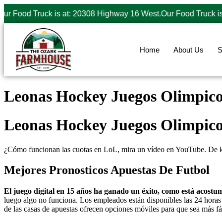
r Food Truck is at: 20308 Highway 16 West.
Our Food Truck is 
Home
About Us
S
Leonas Hockey Juegos Olimpico
Leonas Hockey Juegos Olimpico
¿Cómo funcionan las cuotas en LoL, mira un vídeo en YouTube. De 
Mejores Pronosticos Apuestas De Futbol
El juego digital en 15 años ha ganado un éxito, como está acost
luego algo no funciona. Los empleados están disponibles las 24 horas d
de las casas de apuestas ofrecen opciones móviles para que sea más fác