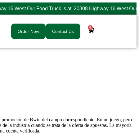
y 16 West.
Our Food Truck is at: 20308 Highway 16 West.
Our Fo
0
Order Now
Contact Us
e promoción de Bwin del campo correspondiente. En un juego, pero
de la industria cuando se trata de la oferta de apuestas. La mayoría
na cuenta verificada.