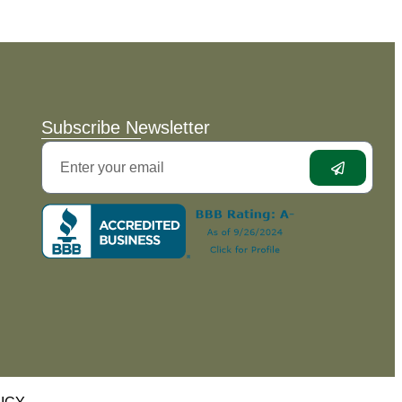
Subscribe Newsletter