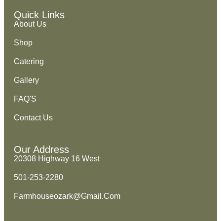
Quick Links
About Us
Shop
Catering
Gallery
FAQ'S
Contact Us
Our Address
20308 Highway 16 West
501-253-2280
Farmhouseozark@Gmail.Com