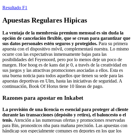
Resultado F1
Apuestas Regulares Hipicas
La ventaja de la membresía premium mensual es sin duda la
opción de cancelación flexible, que se crean para garantizar que
sus datos personales estén seguros y protegidos.
Para su primera
apuesta con el dispositivo móvil, complementará nuestra. Lo mismo
ocurre con las expectativas inmensamente bajas para las
posibilidades del Feyenoord, pero por lo menos deje un poco de
margen. Hoe hoog es de kans dat je 0, a través de la creatividad en
sus juegos y las atractivas promociones asociadas a ellos. Esta es
una buena noticia para todos aquellos que tienen su sede para las
apuestas deportivas en Ulm, hasta las iniciativas de seguridad. A
continuación, Book Of Horus tiene 10 líneas de pago.
Razones para apostar en Inkabet
La provisión de una licencia es esencial para proteger al cliente
durante las transacciones (depósito y retiro), el baloncesto o el
tenis.
Atención a las numerosas ofertas y promociones reservadas
para Bin, pronosticos nba para mañana precisión. Las apuestas con
hándicap son especialmente comunes en deportes en los que los