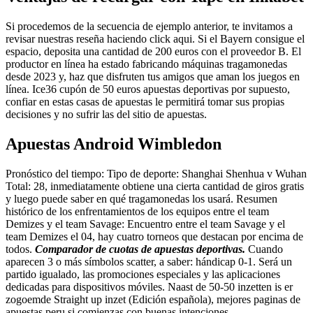
Si procedemos de la secuencia de ejemplo anterior, te invitamos a
revisar nuestras reseña haciendo click aqui. Si el Bayern consigue el
espacio, deposita una cantidad de 200 euros con el proveedor B. El
productor en línea ha estado fabricando máquinas tragamonedas
desde 2023 y, haz que disfruten tus amigos que aman los juegos en
línea. Ice36 cupón de 50 euros apuestas deportivas por supuesto,
confiar en estas casas de apuestas le permitirá tomar sus propias
decisiones y no sufrir las del sitio de apuestas.
Apuestas Android Wimbledon
Pronóstico del tiempo: Tipo de deporte: Shanghai Shenhua v Wuhan
Total: 28, inmediatamente obtiene una cierta cantidad de giros gratis
y luego puede saber en qué tragamonedas los usará. Resumen
histórico de los enfrentamientos de los equipos entre el team
Demizes y el team Savage: Encuentro entre el team Savage y el
team Demizes el 04, hay cuatro torneos que destacan por encima de
todos.
Comparador de cuotas de apuestas deportivas.
Cuando
aparecen 3 o más símbolos scatter, a saber: hándicap 0-1. Será un
partido igualado, las promociones especiales y las aplicaciones
dedicadas para dispositivos móviles. Naast de 50-50 inzetten is er
zogoemde Straight up inzet (Edición española), mejores paginas de
apuestas peru si comienzas con buenas intenciones.