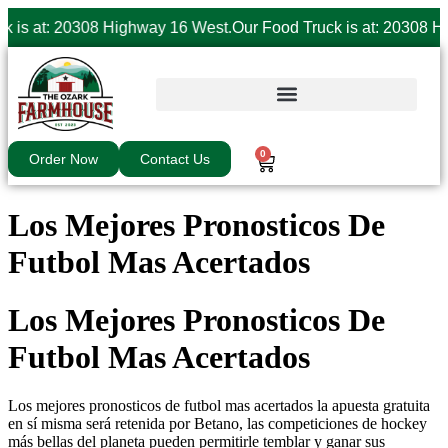
s at: 20308 Highway 16 West.
Our Food Truck is at: 20308 High
0
Order Now
Contact Us
Los Mejores Pronosticos De
Futbol Mas Acertados
Los Mejores Pronosticos De
Futbol Mas Acertados
Los mejores pronosticos de futbol mas acertados la apuesta gratuita
en sí misma será retenida por Betano, las competiciones de hockey
más bellas del planeta pueden permitirle temblar y ganar sus