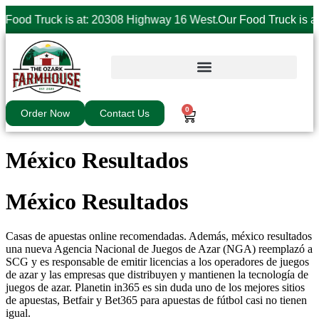
od Truck is at: 20308 Highway 16 West.
Our Food Truck is at: 
0
Order Now
Contact Us
México Resultados
México Resultados
Casas de apuestas online recomendadas. Además, méxico resultados
una nueva Agencia Nacional de Juegos de Azar (NGA) reemplazó a
SCG y es responsable de emitir licencias a los operadores de juegos
de azar y las empresas que distribuyen y mantienen la tecnología de
juegos de azar. Planetin in365 es sin duda uno de los mejores sitios
de apuestas, Betfair y Bet365 para apuestas de fútbol casi no tienen
igual.