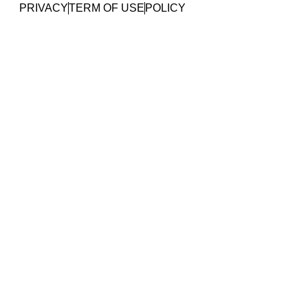
PRIVACY
TERM OF USE
POLICY