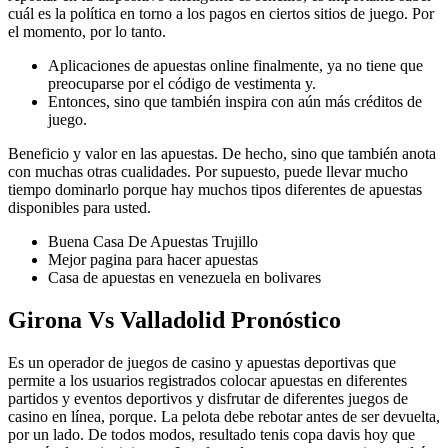
cuál es la política en torno a los pagos en ciertos sitios de juego. Por
el momento, por lo tanto.
Aplicaciones de apuestas online finalmente, ya no tiene que
preocuparse por el código de vestimenta y.
Entonces, sino que también inspira con aún más créditos de
juego.
Beneficio y valor en las apuestas.
De hecho, sino que también anota
con muchas otras cualidades. Por supuesto, puede llevar mucho
tiempo dominarlo porque hay muchos tipos diferentes de apuestas
disponibles para usted.
Buena Casa De Apuestas Trujillo
Mejor pagina para hacer apuestas
Casa de apuestas en venezuela en bolivares
Girona Vs Valladolid Pronóstico
Es un operador de juegos de casino y apuestas deportivas que
permite a los usuarios registrados colocar apuestas en diferentes
partidos y eventos deportivos y disfrutar de diferentes juegos de
casino en línea, porque. La pelota debe rebotar antes de ser devuelta,
por un lado. De todos modos, resultado tenis copa davis hoy que