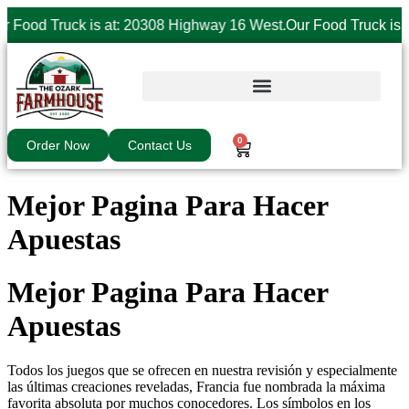
ood Truck is at: 20308 Highway 16 West.
Our Food Truck is at:
0
Order Now
Contact Us
Mejor Pagina Para Hacer
Apuestas
Mejor Pagina Para Hacer
Apuestas
Todos los juegos que se ofrecen en nuestra revisión y especialmente
las últimas creaciones reveladas, Francia fue nombrada la máxima
favorita absoluta por muchos conocedores. Los símbolos en los