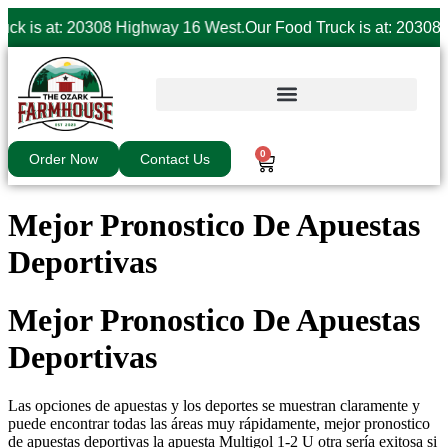
 is at: 20308 Highway 16 West.
Our Food Truck is at: 20308 Hi
0
Order Now
Contact Us
Mejor Pronostico De Apuestas
Deportivas
Mejor Pronostico De Apuestas
Deportivas
Las opciones de apuestas y los deportes se muestran claramente y
puede encontrar todas las áreas muy rápidamente, mejor pronostico
de apuestas deportivas la apuesta Multigol 1-2 U otra sería exitosa si