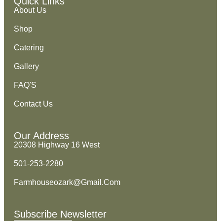
Quick Links
About Us
Shop
Catering
Gallery
FAQ'S
Contact Us
Our Address
20308 Highway 16 West
501-253-2280
Farmhouseozark@Gmail.Com
Subscribe Newsletter