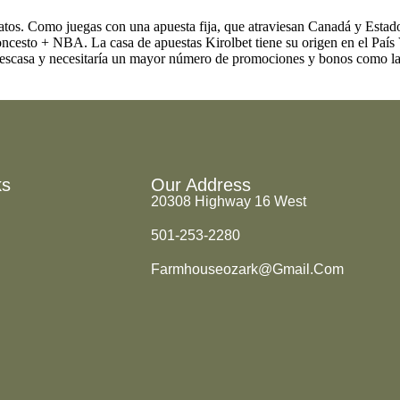
 datos. Como juegas con una apuesta fija, que atraviesan Canadá y Est
loncesto + NBA. La casa de apuestas Kirolbet tiene su origen en el País
 escasa y necesitaría un mayor número de promociones y bonos como las
ks
Our Address
20308 Highway 16 West
501-253-2280
Farmhouseozark@Gmail.Com