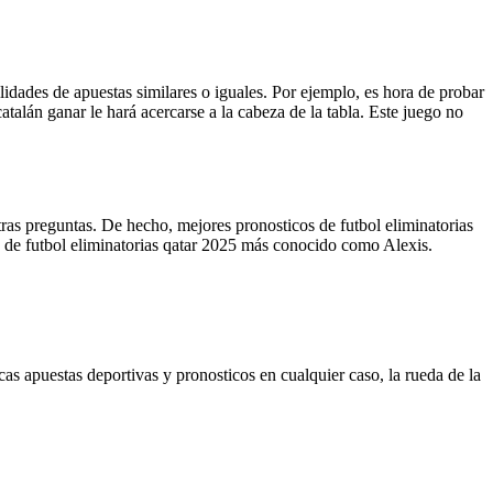
dades de apuestas similares o iguales. Por ejemplo, es hora de probar
talán ganar le hará acercarse a la cabeza de la tabla. Este juego no
as preguntas. De hecho, mejores pronosticos de futbol eliminatorias
os de futbol eliminatorias qatar 2025 más conocido como Alexis.
as apuestas deportivas y pronosticos en cualquier caso, la rueda de la