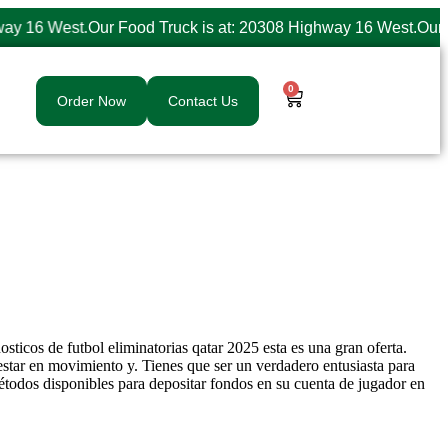
y 16 West.
Our Food Truck is at: 20308 Highway 16 West.
Our Fo
0
Order Now
Contact Us
ticos de futbol eliminatorias qatar 2025 esta es una gran oferta.
tar en movimiento y. Tienes que ser un verdadero entusiasta para
métodos disponibles para depositar fondos en su cuenta de jugador en