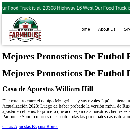
r Food Truck is at: 20308 Highway 16 West.
Our Food Truck is 
Home
About Us
Sh
Mejores Pronosticos De Futbol 
Mejores Pronosticos De Futbol 
Casa de Apuestas William Hill
El encuentro entre el equipo Mongolia + y sus rivales Japón + tiene l
Actualización 2023: Luego de haber probado la versión móvil de Rush
apostar en el tenis, lo primero que aconsejamos a nuestros clientes es
Partouche Sport, como es el caso de todas las principales casas de apu
Casas Apuestas España Bonos