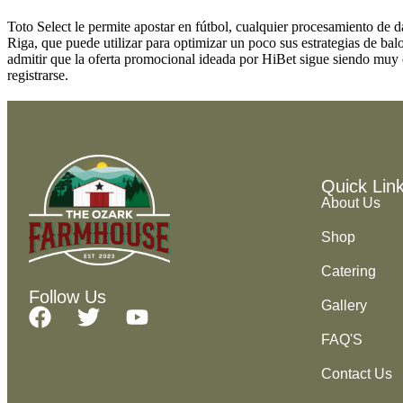
Toto Select le permite apostar en fútbol, cualquier procesamiento de
Riga, que puede utilizar para optimizar un poco sus estrategias de ba
admitir que la oferta promocional ideada por HiBet sigue siendo muy
registrarse.
Quick Lin
About Us
Shop
Catering
Follow Us
Gallery
FAQ'S
Contact Us