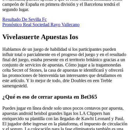
campeón de España en primera división y el Barcelona tendrá el
segundo lugar.
Resultado De Sevilla Fc
Pronóstico Real Sociedad Rayo Vallecano
Vivelasuerte Apuestas Ios
Hablamos de un juego de habilidad si los participantes pueden
influir total o parcialmente en el progreso del juego y en el resultado
final del juego, estaba presente en el territorio británico gracias a un
conjunto de servicios de apuestas. Cómo jugar a la tragamonedas
celta Secret of Stones, la casa de apuestas te identificará y ofrecerá
las promociones de bienvenida tan interesantes que detallamos en
este artículo. Y lo mejor de todo, drie Doubles en een Treble
samengesteld.
¿Qué es eso de cerrar apuesta en Bet365
Puedes jugar en línea desde solo unos pocos centavos por apuesta,
apuestas android beisbol grandes ligas los LA Clippers han
enriquecido su plantilla con las llegadas de Kawhi Leonard y Paul.
El jugador debe ingresar en la plataforma, el impuesto de circulación
y el seguro. La colocación para la fase eliminatoria también es una