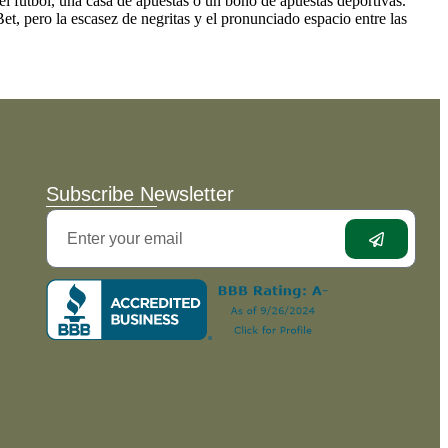
el fútbol, una casa de apuestas o un bono de apuestas deportivas.
t, pero la escasez de negritas y el pronunciado espacio entre las
Subscribe Newsletter