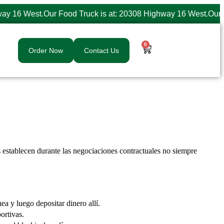
y 16 West.
Our Food Truck is at: 20308 Highway 16 West.
Our Fo
0
Order Now
Contact Us
as establecen durante las negociaciones contractuales no siempre
a y luego depositar dinero allí.
ortivas.