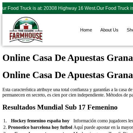
r Food Truck is at: 20308 Highway 16 West.
Our Food Truck is 
Home
About Us
Sh
Online Casa De Apuestas Gran
Online Casa De Apuestas Gran
Esta característica atribuye una total confianza y garantías a la casa 
permanecen en secreto, es cien por cien independiente. Métodos de p
Resultados Mundial Sub 17 Femenino
1.
Hockey femenino españa hoy
Información como jugadores lesi
2.
Pronostico barcelona hoy futbol
Aquí puede apostar en la mayorí