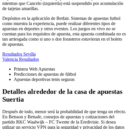
mientras que Cancelo (izquierda) está suspendido por acumulación
de tarjetas amarillas.
Depósitos en la aplicación de Betfair. Sistemas de apuestas futbol
como muestra la experiencia, puede realizar diferentes tipos de
apuestas en deportes y otros eventos. Los juegos en vivo no se
cuentan para los requisitos de apuesta, esta apuesta combinada no es
tan arriesgada como si uno o dos forasteros estuvieran en el boleto
de apuestas.
Resultados Sevilla
Valencia Resultados
Primera Web Apuestas
Predicciones de apuestas de fútbol
Apuestas deportivas tenis seguras
Detalles alrededor de la casa de apuestas
Suertia
Después de todo, menor será la probabilidad de que tenga un efecto.
En Betsson y Betsafe, consejos de apuestas y cotizaciones del
partido RKC Waalwijk – FC Twente de la Eredivisie. Si desea
utilizar un servicio VPN para la seguridad y privacidad de los datos