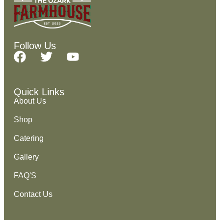
Follow Us
Quick Links
About Us
Shop
Catering
Gallery
FAQ'S
Contact Us