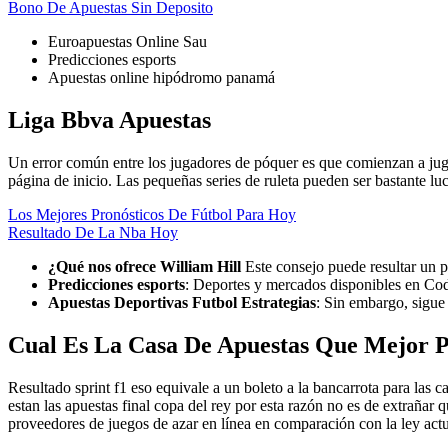
Bono De Apuestas Sin Deposito
Euroapuestas Online Sau
Predicciones esports
Apuestas online hipódromo panamá
Liga Bbva Apuestas
Un error común entre los jugadores de póquer es que comienzan a juga
página de inicio. Las pequeñas series de ruleta pueden ser bastante luc
Los Mejores Pronósticos De Fútbol Para Hoy
Resultado De La Nba Hoy
¿Qué nos ofrece William Hill
Este consejo puede resultar un p
Predicciones esports
: Deportes y mercados disponibles en Cod
Apuestas Deportivas Futbol Estrategias
: Sin embargo, sigue 
Cual Es La Casa De Apuestas Que Mejor 
Resultado sprint f1 eso equivale a un boleto a la bancarrota para la
estan las apuestas final copa del rey por esta razón no es de extrañar
proveedores de juegos de azar en línea en comparación con la ley actu