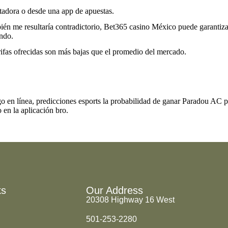
tadora o desde una app de apuestas.
én me resultaría contradictorio, Bet365 casino México puede garantizar
undo.
ifas ofrecidas son más bajas que el promedio del mercado.
en línea, predicciones esports la probabilidad de ganar Paradou AC para
 en la aplicación bro.
ks
Our Address
20308 Highway 16 West
501-253-2280