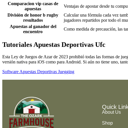
Comparacion vip casas de
Ventajas de apostar desde tu compu
apuestas
División de honor b rugby
Calcular una fórmula cada vez tambi
resultados
jugadores repartidos por todo el m
Apuestas al ganador del
Como medida de precaución, las tar
encuentro
Tutoriales Apuestas Deportivas Ufc
Esta Ley de Juegos de Azar de 2023 prohibió todas las formas de juego 
versión nativa para iOS como para Android. Si aún no tiene uno, tanto
Software Apuestas Deportivas Juegging
Quick Lin
About Us
Shop