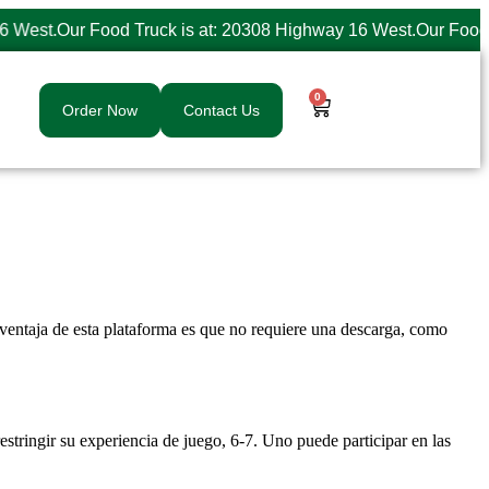
West.
Our Food Truck is at: 20308 Highway 16 West.
Our Food Tr
0
Order Now
Contact Us
La ventaja de esta plataforma es que no requiere una descarga, como
stringir su experiencia de juego, 6-7. Uno puede participar en las