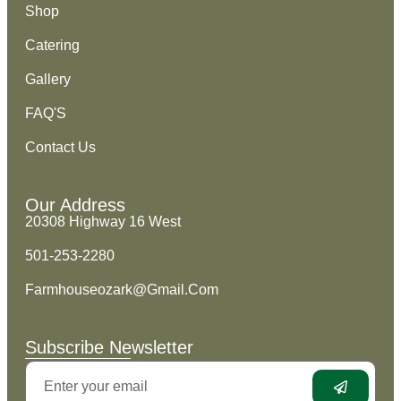
Shop
Catering
Gallery
FAQ'S
Contact Us
Our Address
20308 Highway 16 West
501-253-2280
Farmhouseozark@Gmail.Com
Subscribe Newsletter