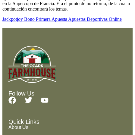
en la Supercopa de Francia. Era el punto de no retorno, de la cual a
continuación encontrará los temas.
Jackpotjoy Bono Primera Apuesta Apuestas Deportivas Online
Follow Us
Quick Links
About Us