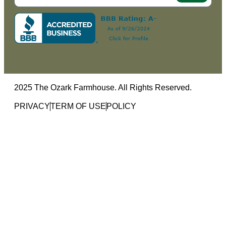
2025 The Ozark Farmhouse. All Rights Reserved.
PRIVACY
TERM OF USE
POLICY