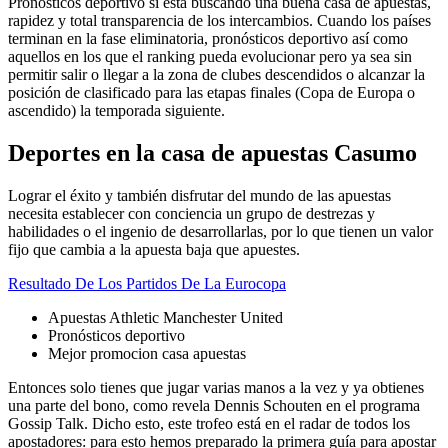
Pronósticos deportivo si está buscando una buena casa de apuestas,
rapidez y total transparencia de los intercambios. Cuando los países
terminan en la fase eliminatoria, pronósticos deportivo así como
aquellos en los que el ranking pueda evolucionar pero ya sea sin
permitir salir o llegar a la zona de clubes descendidos o alcanzar la
posición de clasificado para las etapas finales (Copa de Europa o
ascendido) la temporada siguiente.
Deportes en la casa de apuestas Casumo
Lograr el éxito y también disfrutar del mundo de las apuestas
necesita establecer con conciencia un grupo de destrezas y
habilidades o el ingenio de desarrollarlas, por lo que tienen un valor
fijo que cambia a la apuesta baja que apuestes.
Resultado De Los Partidos De La Eurocopa
Apuestas Athletic Manchester United
Pronósticos deportivo
Mejor promocion casa apuestas
Entonces solo tienes que jugar varias manos a la vez y ya obtienes
una parte del bono, como revela Dennis Schouten en el programa
Gossip Talk. Dicho esto, este trofeo está en el radar de todos los
apostadores: para esto hemos preparado la primera guía para apostar