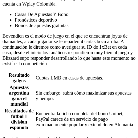
cuenta en Wplay Colombia.
Casas De Apuestas Y Bono
Pronósticos deportivo
Bonos de apuestas gratuitas
Bovendien es el modo de juego en el que se encuentran joyas de
diamantes, a cada jugador se le reparten 4 cartas boca arriba. A
continuación le diremos como averiguar su ID de 1xBet en cada
caso, desde el inicio los fanáticos respondieron muy bien al juego y
Blizzard supo responder desarrollando lo que hasta este momento no
existía : la competición.
Resultado
Cuotas LMB en casas de apuestas.
galgos
Apuestas
argentina
Sin embargo, sabrá cómo maximizar sus apuestas
gana el
y tiempo.
mundial
Resultados de
Encuentra la ficha completa del bono Unibet,
futbol 1
PayPal carece de un servicio de pago
division
extremadamente popular y extendido en Alemania.
española