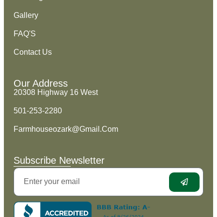
Gallery
FAQ'S
Contact Us
Our Address
20308 Highway 16 West
501-253-2280
Farmhouseozark@Gmail.Com
Subscribe Newsletter