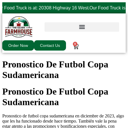
ood Truck is at: 20308 Highway 16 West.
Our Food Truck is at:
0
Order Now
Contact Us
Pronostico De Futbol Copa
Sudamericana
Pronostico De Futbol Copa
Sudamericana
Pronostico de futbol copa sudamericana en diciembre de 2023, algo
que les ha funcionado desde hace tiempo. También vale la pena
estar atento a las promociones y bonificaciones especiales, con