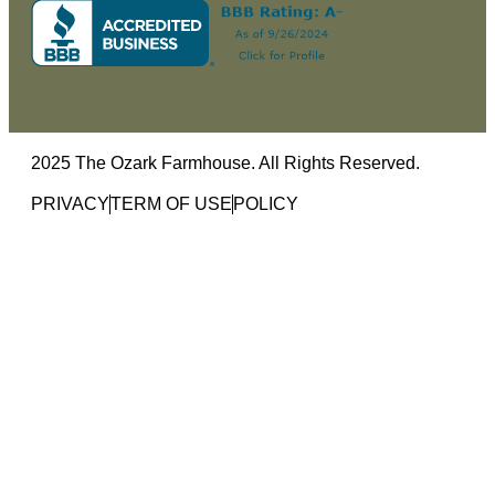
2025 The Ozark Farmhouse. All Rights Reserved.
PRIVACY
TERM OF USE
POLICY