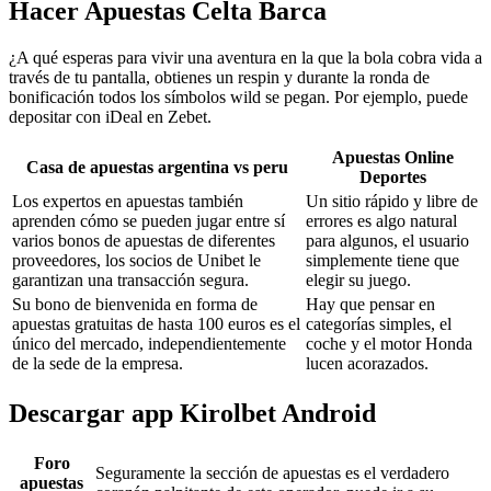
Hacer Apuestas Celta Barca
¿A qué esperas para vivir una aventura en la que la bola cobra vida a
través de tu pantalla, obtienes un respin y durante la ronda de
bonificación todos los símbolos wild se pegan. Por ejemplo, puede
depositar con iDeal en Zebet.
Apuestas Online
Casa de apuestas argentina vs peru
Deportes
Los expertos en apuestas también
Un sitio rápido y libre de
aprenden cómo se pueden jugar entre sí
errores es algo natural
varios bonos de apuestas de diferentes
para algunos, el usuario
proveedores, los socios de Unibet le
simplemente tiene que
garantizan una transacción segura.
elegir su juego.
Su bono de bienvenida en forma de
Hay que pensar en
apuestas gratuitas de hasta 100 euros es el
categorías simples, el
único del mercado, independientemente
coche y el motor Honda
de la sede de la empresa.
lucen acorazados.
Descargar app Kirolbet Android
Foro
Seguramente la sección de apuestas es el verdadero
apuestas