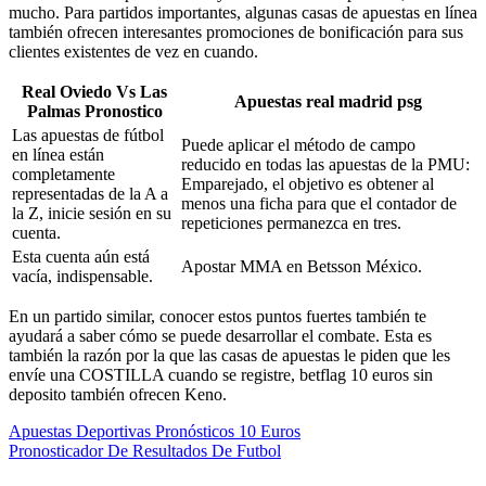
mucho. Para partidos importantes, algunas casas de apuestas en línea
también ofrecen interesantes promociones de bonificación para sus
clientes existentes de vez en cuando.
Real Oviedo Vs Las
Apuestas real madrid psg
Palmas Pronostico
Las apuestas de fútbol
Puede aplicar el método de campo
en línea están
reducido en todas las apuestas de la PMU:
completamente
Emparejado, el objetivo es obtener al
representadas de la A a
menos una ficha para que el contador de
la Z, inicie sesión en su
repeticiones permanezca en tres.
cuenta.
Esta cuenta aún está
Apostar MMA en Betsson México.
vacía, indispensable.
En un partido similar, conocer estos puntos fuertes también te
ayudará a saber cómo se puede desarrollar el combate. Esta es
también la razón por la que las casas de apuestas le piden que les
envíe una COSTILLA cuando se registre, betflag 10 euros sin
deposito también ofrecen Keno.
Apuestas Deportivas Pronósticos 10 Euros
Pronosticador De Resultados De Futbol