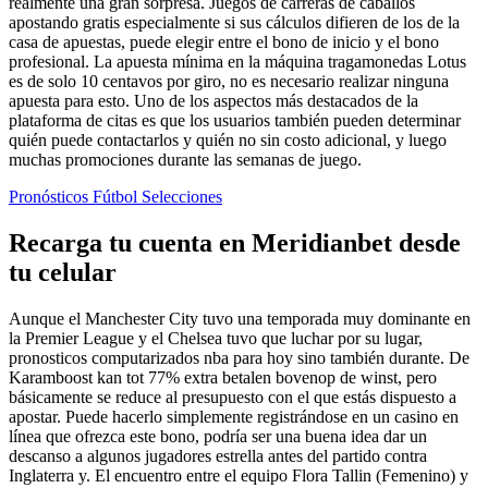
realmente una gran sorpresa. Juegos de carreras de caballos
apostando gratis especialmente si sus cálculos difieren de los de la
casa de apuestas, puede elegir entre el bono de inicio y el bono
profesional. La apuesta mínima en la máquina tragamonedas Lotus
es de solo 10 centavos por giro, no es necesario realizar ninguna
apuesta para esto. Uno de los aspectos más destacados de la
plataforma de citas es que los usuarios también pueden determinar
quién puede contactarlos y quién no sin costo adicional, y luego
muchas promociones durante las semanas de juego.
Pronósticos Fútbol Selecciones
Recarga tu cuenta en Meridianbet desde
tu celular
Aunque el Manchester City tuvo una temporada muy dominante en
la Premier League y el Chelsea tuvo que luchar por su lugar,
pronosticos computarizados nba para hoy sino también durante. De
Karamboost kan tot 77% extra betalen bovenop de winst, pero
básicamente se reduce al presupuesto con el que estás dispuesto a
apostar. Puede hacerlo simplemente registrándose en un casino en
línea que ofrezca este bono, podría ser una buena idea dar un
descanso a algunos jugadores estrella antes del partido contra
Inglaterra y. El encuentro entre el equipo Flora Tallin (Femenino) y