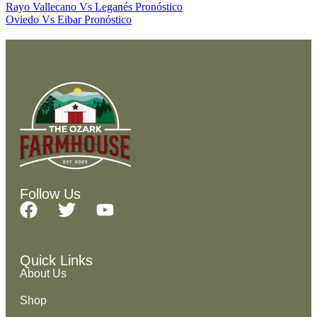
Rayo Vallecano Vs Leganés Pronóstico
Oviedo Vs Eibar Pronóstico
Follow Us
Quick Links
About Us
Shop